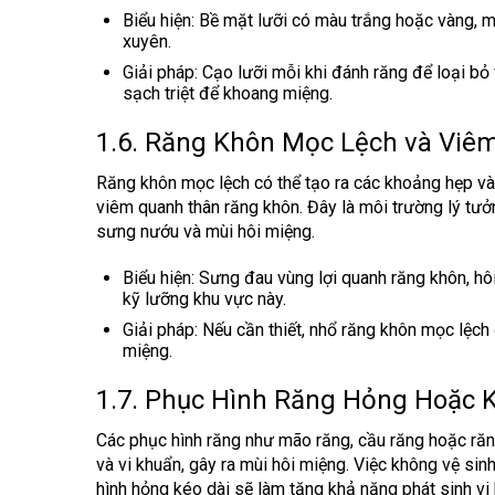
Biểu hiện
: Bề mặt lưỡi có màu trắng hoặc vàng, m
xuyên.
Giải pháp
: Cạo lưỡi mỗi khi đánh răng để loại bỏ
sạch triệt để khoang miệng.
1.6. Răng Khôn Mọc Lệch và Vi
Răng khôn mọc lệch có thể tạo ra các khoảng hẹp và 
viêm quanh thân răng khôn. Đây là môi trường lý tưởn
sưng nướu và mùi hôi miệng.
Biểu hiện
: Sưng đau vùng lợi quanh răng khôn, hôi
kỹ lưỡng khu vực này.
Giải pháp
: Nếu cần thiết, nhổ răng khôn mọc lệch
miệng.
1.7. Phục Hình Răng Hỏng Hoặc 
Các phục hình răng như mão răng, cầu răng hoặc răng 
và vi khuẩn, gây ra mùi hôi miệng. Việc không vệ sin
hình hỏng kéo dài sẽ làm tăng khả năng phát sinh vi