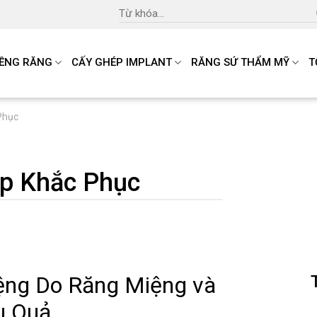
Search
for:
IỀNG RĂNG
CẤY GHÉP IMPLANT
RĂNG SỨ THẨM MỸ
T
Phục
áp Khắc Phục
ệng Do Răng Miệng và
u Quả