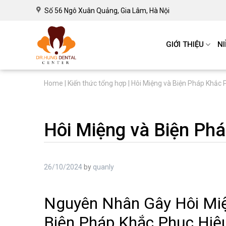
Số 56 Ngô Xuân Quảng, Gia Lâm, Hà Nội
GIỚI THIỆU
N
Home
|
Kiến thức tổng hợp
|
Hôi Miệng và Biện Pháp Khắc 
Hôi Miệng và Biện Ph
26/10/2024
by
quanly
Nguyên Nhân Gây Hôi Mi
Biện Pháp Khắc Phục Hiệ