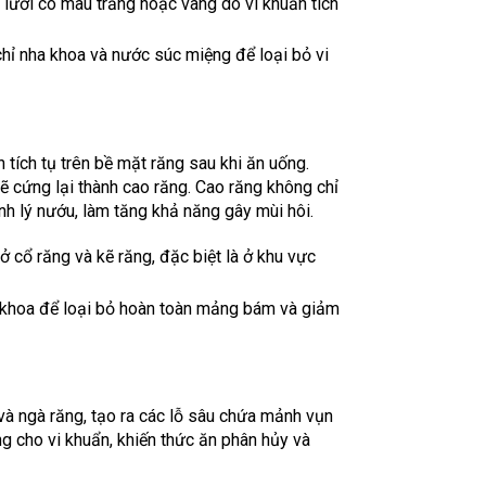
 lưỡi có màu trắng hoặc vàng do vi khuẩn tích
 chỉ nha khoa và nước súc miệng để loại bỏ vi
ích tụ trên bề mặt răng sau khi ăn uống.
 cứng lại thành cao răng. Cao răng không chỉ
nh lý nướu, làm tăng khả năng gây mùi hôi.
ở cổ răng và kẽ răng, đặc biệt là ở khu vực
ha khoa để loại bỏ hoàn toàn mảng bám và giảm
 và ngà răng, tạo ra các lỗ sâu chứa mảnh vụn
ng cho vi khuẩn, khiến thức ăn phân hủy và