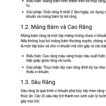
Biểu hiện
: Mảng bám hình thành trên bề mặt răng,
tụ.
Giải pháp
: Chải răng ít nhất 2 lần/ngày, sử dụng
khuẩn và mảng bám từ kẽ răng.
1.2. Mảng Bám và Cao Răng
Mảng bám răng là một lớp màng mỏng chứa vi khuẩn t
Nếu không loại bỏ mảng bám thường xuyên, chúng sẽ
là một lớp bảo vệ cho vi khuẩn mà còn gây ra các bệ
Biểu hiện
: Cao răng màu vàng hoặc nâu xuất hiện 
tiếp giáp giữa răng và nướu.
Giải pháp
: Thực hiện lấy cao răng định kỳ tại n
thiểu vi khuẩn.
1.3. Sâu Răng
Sâu răng là quá trình vi khuẩn phá hủy lớp men răng
thức ăn. Các lỗ sâu này trở thành nơi sinh sản lý tưở
gây mùi hôi.