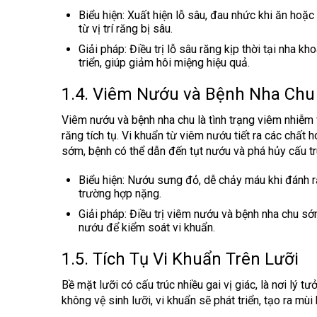
Biểu hiện
: Xuất hiện lỗ sâu, đau nhức khi ăn hoặc
từ vị trí răng bị sâu.
Giải pháp
: Điều trị lỗ sâu răng kịp thời tại nha 
triển, giúp giảm hôi miệng hiệu quả.
1.4. Viêm Nướu và Bệnh Nha Chu
Viêm nướu và bệnh nha chu là tình trạng viêm nhiễ
răng tích tụ. Vi khuẩn từ viêm nướu tiết ra các chất 
sớm, bệnh có thể dẫn đến tụt nướu và phá hủy cấu t
Biểu hiện
: Nướu sưng đỏ, dễ chảy máu khi đánh ră
trường hợp nặng.
Giải pháp
: Điều trị viêm nướu và bệnh nha chu s
nướu để kiểm soát vi khuẩn.
1.5. Tích Tụ Vi Khuẩn Trên Lưỡi
Bề mặt lưỡi có cấu trúc nhiều gai vị giác, là nơi lý tư
không vệ sinh lưỡi, vi khuẩn sẽ phát triển, tạo ra mùi