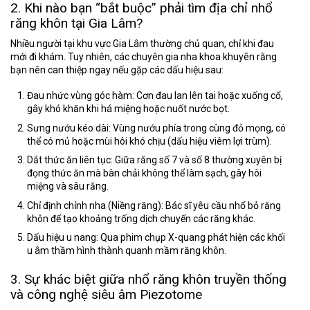
2. Khi nào bạn “bắt buộc” phải tìm địa chỉ nhổ
răng khôn tại Gia Lâm?
Nhiều người tại khu vực Gia Lâm thường chủ quan, chỉ khi đau
mới đi khám. Tuy nhiên, các chuyên gia nha khoa khuyên rằng
bạn nên can thiệp ngay nếu gặp các dấu hiệu sau:
Đau nhức vùng góc hàm:
Cơn đau lan lên tai hoặc xuống cổ,
gây khó khăn khi há miệng hoặc nuốt nước bọt.
Sưng nướu kéo dài:
Vùng nướu phía trong cùng đỏ mọng, có
thể có mủ hoặc mùi hôi khó chịu (dấu hiệu viêm lợi trùm).
Dắt thức ăn liên tục:
Giữa răng số 7 và số 8 thường xuyên bị
đọng thức ăn mà bàn chải không thể làm sạch, gây hôi
miệng và sâu răng.
Chỉ định chỉnh nha (Niềng răng):
Bác sĩ yêu cầu nhổ bỏ răng
khôn để tạo khoảng trống dịch chuyển các răng khác.
Dấu hiệu u nang:
Qua phim chụp X-quang phát hiện các khối
u âm thầm hình thành quanh mầm răng khôn.
3. Sự khác biệt giữa nhổ răng khôn truyền thống
và công nghệ siêu âm Piezotome