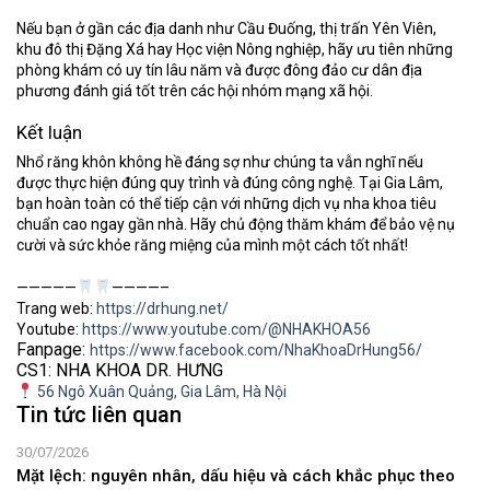
Nếu bạn ở gần các địa danh như
Cầu Đuống, thị trấn Yên Viên,
khu đô thị Đặng Xá hay Học viện Nông nghiệp
, hãy ưu tiên những
phòng khám có uy tín lâu năm và được đông đảo cư dân địa
phương đánh giá tốt trên các hội nhóm mạng xã hội.
Kết luận
Nhổ răng khôn không hề đáng sợ như chúng ta vẫn nghĩ nếu
được thực hiện đúng quy trình và đúng công nghệ. Tại
Gia Lâm
,
bạn hoàn toàn có thể tiếp cận với những dịch vụ nha khoa tiêu
chuẩn cao ngay gần nhà. Hãy chủ động thăm khám để bảo vệ nụ
cười và sức khỏe răng miệng của mình một cách tốt nhất!
—————
————–
Trang web:
https://drhung.net/
Youtube:
https://www.youtube.com/@NHAKHOA56
Fanpage:
https://www.facebook.com/NhaKhoaDrHung56/
CS1: NHA KHOA DR. HƯNG
56 Ngô Xuân Quảng, Gia Lâm, Hà Nội
Tin tức liên quan
30/07/2026
Mặt lệch: nguyên nhân, dấu hiệu và cách khắc phục theo