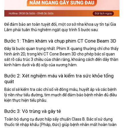
Để đảm bảo an toàn tuyệt đối, một cơ sở nha khoa uy tín tại Gia
Lâm phải tuân thủ nghiêm ngặt quy trình 5 bước sau:
Bước 1: Thăm khám và chụp phim CT Cone Beam 3D
Đây là bước quan trọng nhất. Phim X-quang thường chỉ cho thấy
hình ảnh 2D, trong khi CT Cone Beam 3D cho phép bác sĩ quan
sát rõ cấu trúc 3 chiều của chân răng, khoảng cách đến dây thần
kinh hàm dưới và độ xốp của xương hàm.
Bước 2: Xét nghiệm máu và kiểm tra sức khỏe tổng
quát
Bác sĩ sẽ kiểm tra các chỉ số về đông máu, huyết áp và các bệnh
lý nền như tiểu đường, tim mạch để đảm bảo bệnh nhân đủ điều
kiện thực hiện tiểu phẫu.
Bước 3: Vô trùng và gây tê
Toàn bộ dụng cụ được hấp sấy chuẩn Class B. Bác sĩ sử dụng
thuốc tê nhập khẩu (Pháp, Đức) giúp bệnh nhân mất hoàn toàn