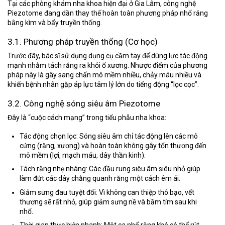
Tại các phòng khám nha khoa hiện đại ở Gia Lâm, công nghệ
Piezotome đang dần thay thế hoàn toàn phương pháp nhổ răng
bằng kìm và bẩy truyền thống.
3.1. Phương pháp truyền thống (Cơ học)
Trước đây, bác sĩ sử dụng dụng cụ cầm tay để dùng lực tác động
mạnh nhằm tách răng ra khỏi ổ xương. Nhược điểm của phương
pháp này là gây sang chấn mô mềm nhiều, chảy máu nhiều và
khiến bệnh nhân gặp áp lực tâm lý lớn do tiếng động “lọc cọc”.
3.2. Công nghệ sóng siêu âm Piezotome
Đây là “cuộc cách mạng” trong tiểu phẫu nha khoa:
Tác động chọn lọc:
Sóng siêu âm chỉ tác động lên các mô
cứng (răng, xương) và hoàn toàn không gây tổn thương đến
mô mềm (lợi, mạch máu, dây thần kinh).
Tách răng nhẹ nhàng:
Các đầu rung siêu âm siêu nhỏ giúp
làm đứt các dây chằng quanh răng một cách êm ái.
Giảm sưng đau tuyệt đối:
Vì không can thiệp thô bạo, vết
thương sẽ rất nhỏ, giúp giảm sưng nề và bầm tím sau khi
nhổ.