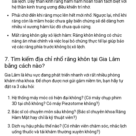
sai lệch. Dây thần kinh răng hàm nằm hoàn toàn tách biệt với
hệ thần kinh trung ương điều khiển trí nhớ.
Phải chờ đến khi răng mọc lên hết mới nhổ:
Ngược lại, nhổ khi
răng còn là mầm hoặc chưa gây biến chứng sẽ dễ dàng hơn
nhiều vì xương hàm lúc đó chưa quá cứng.
Mất răng khôn gây xô lệch hàm:
Răng khôn không có chức
năng ăn nhai chính và việc loại bỏ chúng thực tế lại giúp bảo
vệ các răng phía trước không bị xô lệch.
7. Tìm kiếm địa chỉ nhổ răng khôn tại Gia Lâm
bằng cách nào?
Gia Lâm là khu vực đang phát triển nhanh với rất nhiều phòng
khám nha khoa. Để chọn được nơi gửi gắm niềm tin, bạn hãy tự
đặt ra 3 câu hỏi:
Hệ thống máy móc có hiện đại không?
(Có máy chụp phim
3D tại chỗ không? Có máy Piezotome không?)
Bác sĩ có chuyên môn sâu không?
(Bác sĩ chuyên khoa Răng
Hàm Mặt hay chỉ là kỹ thuật viên?)
Dịch vụ hậu phẫu thế nào?
(Có nhân viên chăm sóc, nhắc lịch
uống thuốc và tái khám thường xuyên không?)