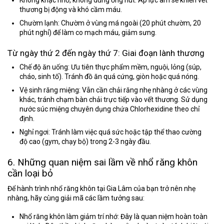
thương bị động và khó cầm máu.
Chườm lạnh:
Chườm ở vùng má ngoài (20 phút chườm, 20
phút nghỉ) để làm co mạch máu, giảm sưng.
Từ ngày thứ 2 đến ngày thứ 7: Giai đoạn lành thương
Chế độ ăn uống:
Ưu tiên thực phẩm mềm, nguội, lỏng (súp,
cháo, sinh tố). Tránh đồ ăn quá cứng, giòn hoặc quá nóng.
Vệ sinh răng miệng:
Vẫn cần chải răng nhẹ nhàng ở các vùng
khác, tránh chạm bàn chải trực tiếp vào vết thương. Sử dụng
nước súc miệng chuyên dụng chứa Chlorhexidine theo chỉ
định.
Nghỉ ngơi:
Tránh làm việc quá sức hoặc tập thể thao cường
độ cao (gym, chạy bộ) trong 2-3 ngày đầu.
6. Những quan niệm sai lầm về nhổ răng khôn
cần loại bỏ
Để hành trình
nhổ răng khôn tại Gia Lâm
của bạn trở nên nhẹ
nhàng, hãy cùng giải mã các lầm tưởng sau:
Nhổ răng khôn làm giảm trí nhớ:
Đây là quan niệm hoàn toàn