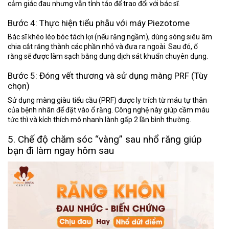
cảm giác đau nhưng vẫn tỉnh táo để trao đổi với bác sĩ.
Bước 4: Thực hiện tiểu phẫu với máy Piezotome
Bác sĩ khéo léo bóc tách lợi (nếu răng ngầm), dùng sóng siêu âm
chia cắt răng thành các phần nhỏ và đưa ra ngoài. Sau đó, ổ
răng sẽ được làm sạch bằng dung dịch sát khuẩn chuyên dụng.
Bước 5: Đóng vết thương và sử dụng màng PRF (Tùy
chọn)
Sử dụng màng giàu tiểu cầu (PRF) được ly trích từ máu tự thân
của bệnh nhân để đặt vào ổ răng. Công nghệ này giúp cầm máu
tức thì và kích thích mô nhanh lành gấp 2 lần bình thường.
5. Chế độ chăm sóc “vàng” sau nhổ răng giúp
bạn đi làm ngay hôm sau