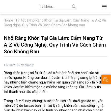
Search
for:
Home
|
Tin tức
|
Nhổ Răng Khôn Tại Gia Lâm: Cẩm Nang Từ A-Z Về
Công Nghệ, Quy Trình Và Cách Chăm Sóc Không Đau
Nhổ Răng Khôn Tại Gia Lâm: Cẩm Nang Từ
A-Z Về Công Nghệ, Quy Trình Và Cách Chăm
Sóc Không Đau
19/03/2026
by
quanly
Răng khôn (răng số 8) từ lâu đã trở thành “nỗi ám ảnh” của rất
nhiều người. Những cơn đau nhức âm ỉ, tình trạng sưng lợi trùm
hay những biến chứng nguy hiểm liên quan đến răng số 7 là lý do
khiến việc tìm kiếm một địa chỉ
nhổ răng khôn tại Gia Lâm
uy tín
trở thành nhu cầu cấp thiết.
Trong bài viết này, chúng tôi sẽ phân tích sâu dưới góc độ chuyên
môn về lý do tại sao bạn nên xử lý răng khôn sớm, các công nghệ
hiện đại nhất hiện nay và lộ trình hồi phục nhanh nhất cho cư dân