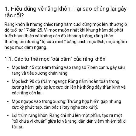
1. Hiểu đúng về răng khôn: Tại sao chúng lại gây
rắc rối?
Răng khôn là những chiếc răng hàm cuối cùng mọc lên, thường ở
độ tuổi từ 17 đến 25. Vì mọc muộn nhất khi khung hàm đã phát
triển hoàn thiện và không còn đủ khoảng trống, răng khôn
thường tìm đường “tự cứu mình” bằng cách mọc lệch, mọc ngầm
hoặc mọc đâm ngang.
1.1. Các tư thế mọc “oái oăm” của răng khôn
Mọc lệch 45 độ:
Đâm thẳng vào răng số 7 bên cạnh, gây sâu
răng và tiêu xương chân răng.
Mọc lệch 90 độ (Nằm ngang):
Răng nằm hoàn toàn trong
xương hàm, gây áp lực cực lớn lên hệ thống dây thần kinh và
các răng còn lại.
Mọc ngược vào trong xương:
Trường hợp hiếm gặp nhưng
cực kỳ phức tạp, cần bác sĩ tay nghề cao xử lý.
Lợi trùm răng khôn:
Răng chỉ nhú lên một phần, tạo ra một
“túi chứa vi khuẩn” giữa lợi và răng, dẫn đến viêm nhiễm tái đi
tái lại.