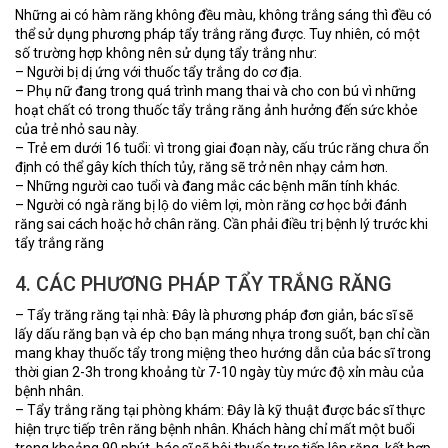
Những ai có hàm răng không đều màu, không trắng sáng thì đều có
thể sử dụng phương pháp tẩy trắng răng được. Tuy nhiên, có một
số trường hợp không nên sử dụng tẩy trắng như:
– Người bị dị ứng với thuốc tẩy trắng do cơ địa.
– Phụ nữ đang trong quá trình mang thai và cho con bú vì những
hoạt chất có trong thuốc tẩy trắng răng ảnh hưởng đến sức khỏe
của trẻ nhỏ sau này.
– Trẻ em dưới 16 tuổi: vì trong giai đoạn này, cấu trúc răng chưa ổn
định có thể gây kích thích tủy, răng sẽ trở nên nhạy cảm hơn.
– Những người cao tuổi và đang mắc các bệnh mãn tính khác.
– Người có ngà răng bị lộ do viêm lợi, mòn răng cơ học bởi đánh
răng sai cách hoặc hở chân răng. Cần phải điều trị bệnh lý trước khi
tẩy trắng răng
4. CÁC PHƯƠNG PHÁP TẨY TRẮNG RĂNG
– Tẩy trăng răng tại nhà: Đây là phương pháp đơn giản, bác sĩ sẽ
lấy dấu răng bạn và ép cho bạn máng nhựa trong suốt, bạn chỉ cần
mang khay thuốc tẩy trong miệng theo hướng dẫn của bác sĩ trong
thời gian 2-3h trong khoảng từ 7-10 ngày tùy mức độ xỉn màu của
bệnh nhân.
– Tẩy trắng răng tại phòng khám: Đây là kỹ thuật được bác sĩ thực
hiện trực tiếp trên răng bệnh nhân. Khách hàng chỉ mất một buổi
trong khoảng 90 phút, bác sĩ sẽ bôi thuốc trực tiếp lên răng, kết hợp