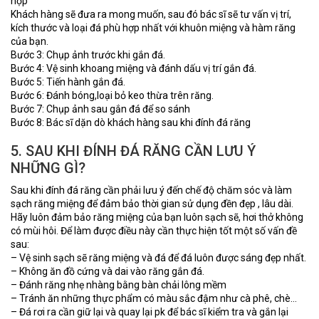
hợp
Khách hàng sẽ đưa ra mong muốn, sau đó bác sĩ sẽ tư vấn vị trí,
kích thước và loại đá phù hợp nhất với khuôn miệng và hàm răng
của bạn.
Bước 3: Chụp ảnh trước khi gắn đá.
Bước 4: Vệ sinh khoang miệng và đánh dấu vị trí gắn đá.
Bước 5: Tiến hành gắn đá.
Bước 6: Đánh bóng,loại bỏ keo thừa trên răng.
Bước 7: Chụp ảnh sau gắn đá để so sánh
Bước 8: Bác sĩ dặn dò khách hàng sau khi đính đá răng
5. SAU KHI ĐÍNH ĐÁ RĂNG CẦN LƯU Ý
NHỮNG GÌ?
Sau khi đính đá răng cần phải lưu ý đến chế độ chăm sóc và làm
sạch răng miệng để đảm bảo thời gian sử dụng đền đẹp , lâu dài.
Hãy luôn đảm bảo răng miệng của bạn luôn sạch sẽ, hơi thở không
có mùi hôi. Để làm được điều này cần thực hiện tốt một số vấn đề
sau:
– Vệ sinh sạch sẽ răng miệng và đá để đá luôn được sáng đẹp nhất.
– Không ăn đồ cứng và dai vào răng gắn đá.
– Đánh răng nhẹ nhàng bằng bàn chải lông mềm
– Tránh ăn những thực phẩm có màu sắc đậm như cà phê, chè…
– Đá rơi ra cần giữ lại và quay lại pk để bác sĩ kiểm tra và gắn lại