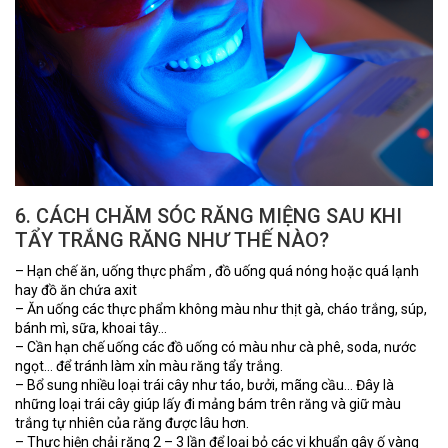
6. CÁCH CHĂM SÓC RĂNG MIỆNG SAU KHI
TẨY TRẮNG RĂNG NHƯ THẾ NÀO?
– Hạn chế ăn, uống thực phẩm , đồ uống quá nóng hoặc quá lạnh
hay đồ ăn chứa axit
– Ăn uống các thực phẩm không màu như thịt gà, cháo trắng, súp,
bánh mì, sữa, khoai tây…
– Cần hạn chế uống các đồ uống có màu như cà phê, soda, nước
ngọt… để tránh làm xỉn màu răng tẩy trắng.
– Bổ sung nhiều loại trái cây như táo, bưởi, mãng cầu… Đây là
những loại trái cây giúp lấy đi mảng bám trên răng và giữ màu
trắng tự nhiên của răng được lâu hơn.
– Thực hiện chải răng 2 – 3 lần để loại bỏ các vi khuẩn gây ố vàng