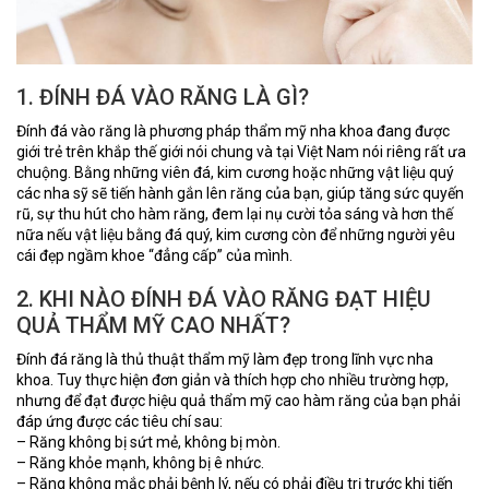
1. ĐÍNH ĐÁ VÀO RĂNG LÀ GÌ?
Đính đá vào răng là phương pháp thẩm mỹ nha khoa đang được
giới trẻ trên khắp thế giới nói chung và tại Việt Nam nói riêng rất ưa
chuộng. Bằng những viên đá, kim cương hoặc những vật liệu quý
các nha sỹ sẽ tiến hành gắn lên răng của bạn, giúp tăng sức quyến
rũ, sự thu hút cho hàm răng, đem lại nụ cười tỏa sáng và hơn thế
nữa nếu vật liệu bằng đá quý, kim cương còn để những người yêu
cái đẹp ngầm khoe “đẳng cấp” của mình.
2. KHI NÀO ĐÍNH ĐÁ VÀO RĂNG ĐẠT HIỆU
QUẢ THẨM MỸ CAO NHẤT?
Đính đá răng là thủ thuật thẩm mỹ làm đẹp trong lĩnh vực nha
khoa. Tuy thực hiện đơn giản và thích hợp cho nhiều trường hợp,
nhưng để đạt được hiệu quả thẩm mỹ cao hàm răng của bạn phải
đáp ứng được các tiêu chí sau:
– Răng không bị sứt mẻ, không bị mòn.
– Răng khỏe mạnh, không bị ê nhức.
– Răng không mắc phải bệnh lý, nếu có phải điều trị trước khi tiến