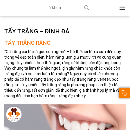
Search
for:
TẨY TRẮNG – ĐÍNH ĐÁ
TẨY TRẮNG RĂNG
“Cái răng cái tóc là góc con người” – Có thể nói từ xa xưa đến nay,
trong vẻ đẹp toàn diện, hàm răng luôn giữ một vị trí vô cùng quan
trọng. Tuy nhiên, theo thời gian, răng sẽ không còn độ sáng bóng.
Vậy chúng ta làm thế nào ngoài gìn giữ hàm răng chắc khỏe còn
trắng đẹp và nụ cười luôn tỏa nắng? Ngày nay có nhiều phương
pháp để có hàm răng trắng đẹp như tẩy trắng răng, veneer, bọc
răng sứ…Tuy nhiên, tẩy trắng răng là phương pháp can thiệp tối
thiểu đến răng, rất đơn giản, dễ thực hiện, giá thành hợp lý mà vẫn
mang đến cho bạn hàm răng trắng đẹp như ý.