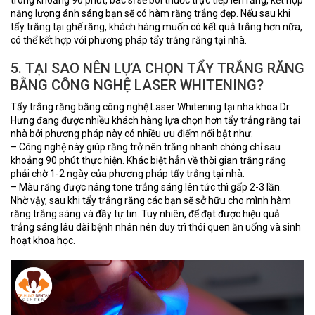
năng lượng ánh sáng bạn sẽ có hàm răng trắng đẹp. Nếu sau khi
tẩy trắng tại ghế răng, khách hàng muốn có kết quả trắng hơn nữa,
có thể kết hợp với phương pháp tẩy trắng răng tại nhà.
5. TẠI SAO NÊN LỰA CHỌN TẨY TRẮNG RĂNG
BẰNG CÔNG NGHỆ LASER WHITENING?
Tẩy trắng răng bằng công nghệ Laser Whitening tại nha khoa Dr
Hưng đang được nhiều khách hàng lựa chọn hơn tẩy trắng răng tại
nhà bởi phương pháp này có nhiều ưu điểm nổi bật như:
– Công nghệ này giúp răng trở nên trắng nhanh chóng chỉ sau
khoảng 90 phút thực hiện. Khác biệt hẳn về thời gian trắng răng
phải chờ 1-2 ngày của phương pháp tẩy trắng tại nhà.
– Màu răng được nâng tone trắng sáng lên tức thì gấp 2-3 lần.
Nhờ vậy, sau khi tẩy trắng răng các bạn sẽ sở hữu cho mình hàm
răng trắng sáng và đầy tự tin. Tuy nhiên, để đạt được hiệu quả
trắng sáng lâu dài bệnh nhân nên duy trì thói quen ăn uống và sinh
hoạt khoa học.