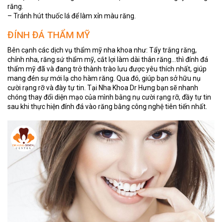
răng.
– Tránh hút thuốc lá để làm xỉn màu răng.
ĐÍNH ĐÁ THẨM MỸ
Bên cạnh các dịch vụ thẩm mỹ nha khoa như: Tẩy trắng răng,
chỉnh nha, răng sứ thẩm mỹ, cắt lợi làm dài thân răng…thì đính đá
thẩm mỹ đã và đang trở thành trào lưu được yêu thích nhất, giúp
mang đén sự mới lạ cho hàm răng. Qua đó, giúp bạn sở hữu nụ
cười rạng rỡ và đày tự tin. Tại Nha Khoa Dr Hưng bạn sẽ nhanh
chóng thay đổi diện mạo của mình bằng nụ cười rạng rỡ, đầy tự tin
sau khi thực hiện đính đá vào răng bằng công nghệ tiên tiến nhất.