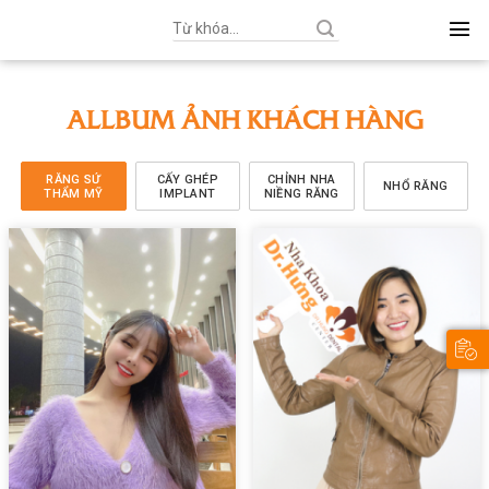
Search
for:
ALLBUM ẢNH KHÁCH HÀNG
RĂNG SỨ
CẤY GHÉP
CHỈNH NHA
NHỔ RĂNG
THẨM MỸ
IMPLANT
NIỀNG RĂNG