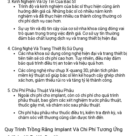
Kinh Nghiệm Và Uy Tín Của Bác Sĩ
Trình độ và kinh nghiệm của bác sĩ thực hiện cũng ảnh
hưởng đến giá cả. Những bác sĩ có nhiều năm kinh
nghiệm và đã thực hiện nhiều ca thành công thường có
chi phí dịch vụ cao hơn.
Sự uy tín và độ tin cậy của cơ sở nha khoa cũng đóng vai
trò quan trọng trong việc định giá. Cơ sở uy tín thường
đảm bảo chất lượng dịch vụ và trang thiết bị hiện đại.
Công Nghệ Và Trang Thiết Bị Sử Dụng
Các nha khoa sử dụng công nghệ hiện đại và trang thiết bị
tiên tiến sẽ có chi phí cao hơn. Tuy nhiên, điều này đảm
bảo quá trình điều trị an toàn và hiệu quả hơn.
Các công nghệ như chụp X-quang 3D, phân tích phần
mềm kỹ thuật số giúp bác sĩ lên kế hoạch cấy ghép chính
xác hơn, giảm thiểu rủi ro và tăng tỷ lệ thành công.
Chi Phí Phẫu Thuật Và Hậu Phẫu
Ngoài chi phí cho implant, còn có chi phí cho quá trình
phẫu thuật, bao gồm các xét nghiệm trước phẫu thuật,
thuốc gây mê, và chăm sóc sau phẫu thuật.
Chi phí hậu phẫu như thuốc điều trị, kiểm tra định kỳ, và
chăm sóc vết thương cũng cần được tính đến.
Quy Trình Trồng Răng Implant Và Chi Phí Tương Ứng