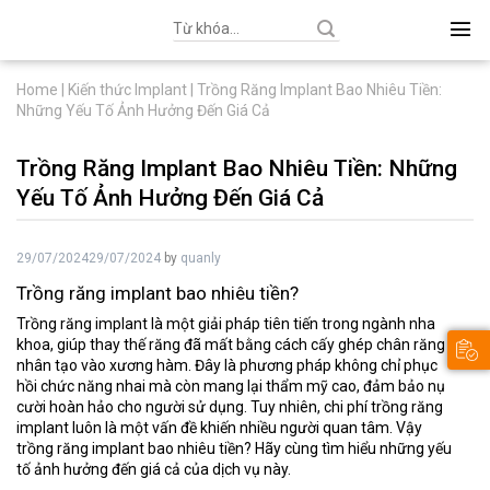
Search
for:
Home
|
Kiến thức Implant
|
Trồng Răng Implant Bao Nhiêu Tiền:
Những Yếu Tố Ảnh Hưởng Đến Giá Cả
Trồng Răng Implant Bao Nhiêu Tiền: Những
Yếu Tố Ảnh Hưởng Đến Giá Cả
29/07/2024
29/07/2024
by
quanly
Trồng răng implant bao nhiêu tiền?
Trồng răng implant là một giải pháp tiên tiến trong ngành nha
khoa, giúp thay thế răng đã mất bằng cách cấy ghép chân răng
nhân tạo vào xương hàm. Đây là phương pháp không chỉ phục
hồi chức năng nhai mà còn mang lại thẩm mỹ cao, đảm bảo nụ
cười hoàn hảo cho người sử dụng. Tuy nhiên, chi phí trồng răng
implant luôn là một vấn đề khiến nhiều người quan tâm. Vậy
trồng răng implant bao nhiêu tiền? Hãy cùng tìm hiểu những yếu
tố ảnh hưởng đến giá cả của dịch vụ này.