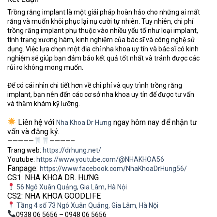
Trồng răng implant là một giải pháp hoàn hảo cho những ai mất
răng và muốn khôi phục lại nụ cười tự nhiên. Tuy nhiên, chi phí
trồng răng implant phụ thuộc vào nhiều yếu tố như loại implant,
tình trạng xương hàm, kinh nghiệm của bác sĩ và công nghệ sử
dụng. Việc lựa chọn một địa chỉ nha khoa uy tín và bác sĩ có kinh
nghiệm sẽ giúp bạn đảm bảo kết quả tốt nhất và tránh được các
rủi ro không mong muốn.
Để có cái nhìn chi tiết hơn về chi phí và quy trình trồng răng
implant, bạn nên đến các cơ sở nha khoa uy tín để được tư vấn
và thăm khám kỹ lưỡng.
Liên hệ với
ngay hôm nay để nhận tư
Nha Khoa Dr Hưng
vấn và đăng ký.
—————
————–
Trang web:
https://drhung.net/
Youtube:
https://www.youtube.com/@NHAKHOA56
Fanpage:
https://www.facebook.com/NhaKhoaDrHung56/
CS1: NHA KHOA DR. HƯNG
56 Ngô Xuân Quảng, Gia Lâm, Hà Nội
CS2: NHA KHOA GOODLIFE
Tầng 4 số 73 Ngô Xuân Quảng, Gia Lâm, Hà Nội
0938 06 5656 – 0948 06 5656