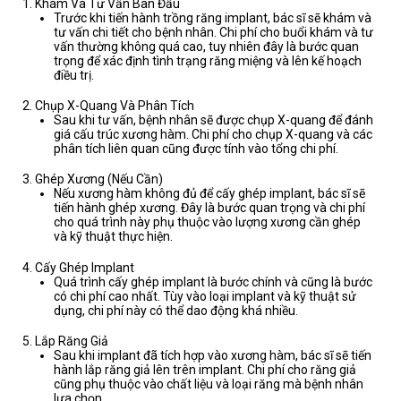
Khám Và Tư Vấn Ban Đầu
Trước khi tiến hành trồng răng implant, bác sĩ sẽ khám và
tư vấn chi tiết cho bệnh nhân. Chi phí cho buổi khám và tư
vấn thường không quá cao, tuy nhiên đây là bước quan
trọng để xác định tình trạng răng miệng và lên kế hoạch
điều trị.
Chụp X-Quang Và Phân Tích
Sau khi tư vấn, bệnh nhân sẽ được chụp X-quang để đánh
giá cấu trúc xương hàm. Chi phí cho chụp X-quang và các
phân tích liên quan cũng được tính vào tổng chi phí.
Ghép Xương (Nếu Cần)
Nếu xương hàm không đủ để cấy ghép implant, bác sĩ sẽ
tiến hành ghép xương. Đây là bước quan trọng và chi phí
cho quá trình này phụ thuộc vào lượng xương cần ghép
và kỹ thuật thực hiện.
Cấy Ghép Implant
Quá trình cấy ghép implant là bước chính và cũng là bước
có chi phí cao nhất. Tùy vào loại implant và kỹ thuật sử
dụng, chi phí này có thể dao động khá nhiều.
Lắp Răng Giả
Sau khi implant đã tích hợp vào xương hàm, bác sĩ sẽ tiến
hành lắp răng giả lên trên implant. Chi phí cho răng giả
cũng phụ thuộc vào chất liệu và loại răng mà bệnh nhân
lựa chọn.