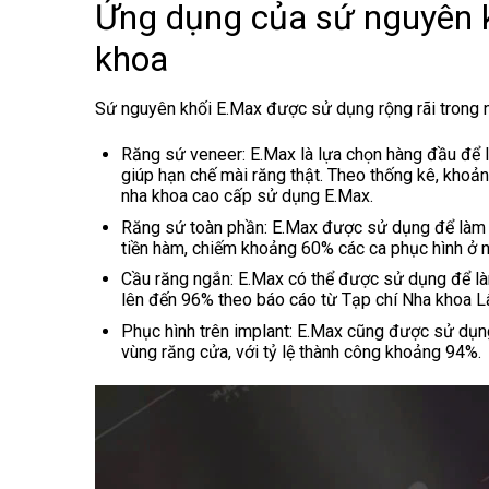
Ứng dụng của sứ nguyên 
khoa
Sứ nguyên khối E.Max
được sử dụng rộng rãi trong n
Răng sứ veneer
: E.Max là lựa chọn hàng đầu để
giúp hạn chế mài răng thật. Theo thống kê, kho
nha khoa cao cấp sử dụng E.Max.
Răng sứ toàn phần
: E.Max được sử dụng để làm 
tiền hàm, chiếm khoảng 60% các ca phục hình ở nh
Cầu răng ngắn
: E.Max có thể được sử dụng để làm
lên đến 96% theo báo cáo từ Tạp chí Nha khoa 
Phục hình trên implant
: E.Max cũng được sử dụng
vùng răng cửa, với tỷ lệ thành công khoảng 94%.