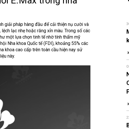
hối E.Max trong nha
nh giải pháp hàng đầu để cải thiện nụ cười và
3
 lệch lạc nhẹ hoặc răng xỉn màu. Trong số các
hư một lựa chọn tinh tế nhờ tính thẩm mỹ
p hội Nha khoa Quốc tế (FDI), khoảng 55% các
a khoa cao cấp trên toàn cầu hiện nay sử
X
iệu này.
0
X
2