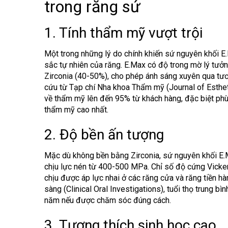
trong răng sứ
1. Tính thẩm mỹ vượt trội
Một trong những lý do chính khiến
sứ nguyên khối E
sắc tự nhiên của răng. E.Max có độ trong mờ lý tưở
Zirconia (40-50%), cho phép ánh sáng xuyên qua tư
cứu từ Tạp chí Nha khoa Thẩm mỹ (Journal of Estheti
về thẩm mỹ lên đến 95% từ khách hàng, đặc biệt phù h
thẩm mỹ cao nhất.
2. Độ bền ấn tượng
Mặc dù không bền bằng Zirconia,
sứ nguyên khối E
chịu lực nén từ 400-500 MPa. Chỉ số độ cứng Vick
chịu được áp lực nhai ở các răng cửa và răng tiền 
sàng (Clinical Oral Investigations), tuổi thọ trung b
năm nếu được chăm sóc đúng cách.
3. Tương thích sinh học cao