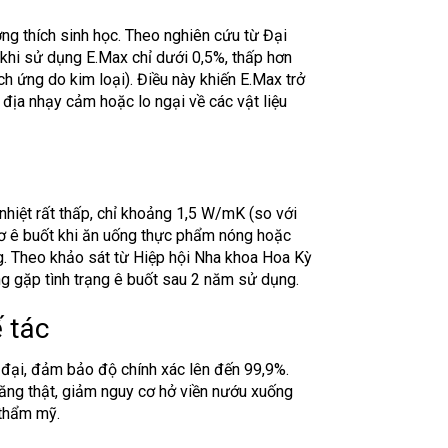
ng thích sinh học. Theo nghiên cứu từ Đại
 khi sử dụng E.Max chỉ dưới 0,5%, thấp hơn
ch ứng do kim loại). Điều này khiến E.Max trở
địa nhạy cảm hoặc lo ngại về các vật liệu
nhiệt rất thấp, chỉ khoảng 1,5 W/mK (so với
cơ ê buốt khi ăn uống thực phẩm nóng hoặc
g. Theo khảo sát từ Hiệp hội Nha khoa Hoa Kỳ
 gặp tình trạng ê buốt sau 2 năm sử dụng.
 tác
ại, đảm bảo độ chính xác lên đến 99,9%.
răng thật, giảm nguy cơ hở viền nướu xuống
 thẩm mỹ.