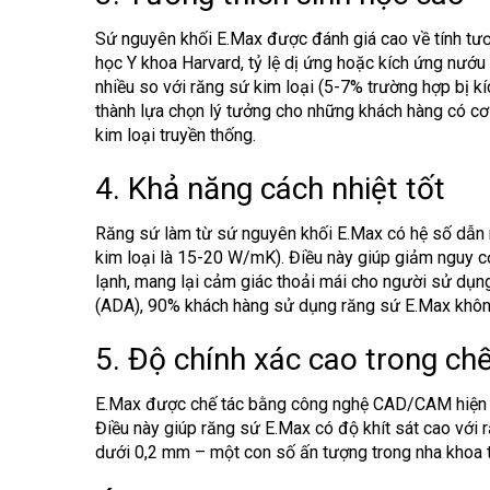
Sứ nguyên khối E.Max
được đánh giá cao về tính tươ
học Y khoa Harvard, tỷ lệ dị ứng hoặc kích ứng nướu
nhiều so với răng sứ kim loại (5-7% trường hợp bị kí
thành lựa chọn lý tưởng cho những khách hàng có cơ 
kim loại truyền thống.
4. Khả năng cách nhiệt tốt
Răng sứ làm từ
sứ nguyên khối E.Max
có hệ số dẫn 
kim loại là 15-20 W/mK). Điều này giúp giảm nguy 
lạnh, mang lại cảm giác thoải mái cho người sử dụn
(ADA), 90% khách hàng sử dụng răng sứ E.Max không
5. Độ chính xác cao trong chế
E.Max được chế tác bằng công nghệ CAD/CAM hiện đ
Điều này giúp răng sứ E.Max có độ khít sát cao với 
dưới 0,2 mm – một con số ấn tượng trong nha khoa