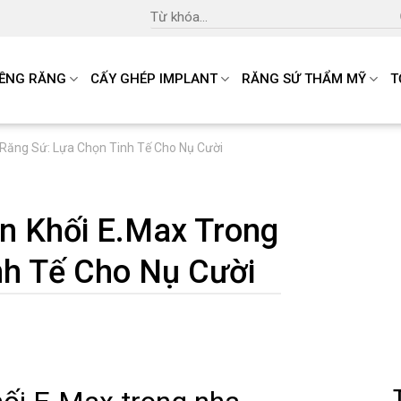
Search
for:
IỀNG RĂNG
CẤY GHÉP IMPLANT
RĂNG SỨ THẨM MỸ
T
 Răng Sứ: Lựa Chọn Tinh Tế Cho Nụ Cười
n Khối E.Max Trong
nh Tế Cho Nụ Cười