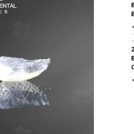
X
1
X