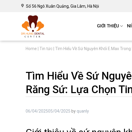
Số 56 Ngô Xuân Quảng, Gia Lâm, Hà Nội
GIỚI THIỆU
N
Home
|
Tin tức
|
Tìm Hiểu Về Sứ Nguyên Khối E.Max Trong
Tìm Hiểu Về Sứ Nguyê
Răng Sứ: Lựa Chọn Ti
06/04/2025
05/04/2025
by
quanly