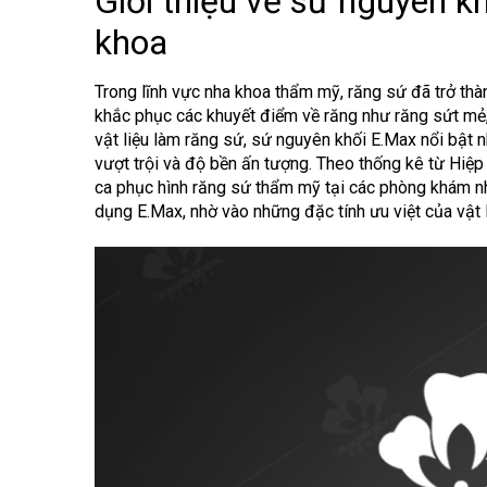
Giới thiệu về sứ nguyên k
khoa
Trong lĩnh vực nha khoa thẩm mỹ, răng sứ đã trở thà
khắc phục các khuyết điểm về răng như răng sứt mẻ,
vật liệu làm răng sứ,
sứ nguyên khối E.Max
nổi bật n
vượt trội và độ bền ấn tượng. Theo thống kê từ Hiệ
ca phục hình răng sứ thẩm mỹ tại các phòng khám nh
dụng E.Max, nhờ vào những đặc tính ưu việt của vật l