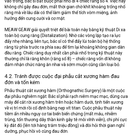
vào trong, bác sĩ bắt buộc phải nhổ đi 4 chiếc răng số 4. Việc này
không chỉ gây đau đớn, mất thời gian chờ khít khoảng trống nhổ
răng mà về lâu dài có thể làm giảm thể tích vòm miệng, ảnh
hưởng đến cung cười và cơ mặt.
MEAW GEAW giải quyết triệt để bài toán này bằng kỹ thuật
Di xa
toàn bộ cung răng (Distalization)
. Nhờ các vòng lặp tạo ra lực
đẩy nhẹ nhàng, liên tục, bác sĩ có thể đẩy lùi toàn bộ hệ thống
răng từ phía trước ra phía sau để tìm lại khoảng không gian dàn
đều răng. Chiếc răng duy nhất cần phải nhổ trong kỹ thuật này
thường chỉ là răng khôn (răng số 8) – chiếc răng vốn dĩ không
đảm nhận chức năng ăn nhai và sớm muộn cũng cần loại bỏ.
4.2. Tránh được cuộc đại phẫu cắt xương hàm đau
đớn và tốn kém
Phẫu thuật cắt xương hàm (Orthognathic Surgery) là một cuộc
đại phẫu nghiêm ngặt: Bác sĩ phải rạch niêm mạc mạc, dùng cưa
máy để cắt rời xương hàm trên hoặc hàm dưới, tịnh tiến xương
về vị trí mới rồi cố định bằng nẹp vít titan. Cuộc phẫu thuật này
tiềm ẩn nhiều nguy cơ tai biến biến chứng (mất máu, nhiễm
trùng, tổn thương dây thần kinh gây tê môi vĩnh viễn), chi phí cực
kỳ đắt đỏ (lên tới hàng trăm triệu đồng) và đòi hỏi thời gian nghỉ
dưỡng, phục hồi vô cùng đau đớn.