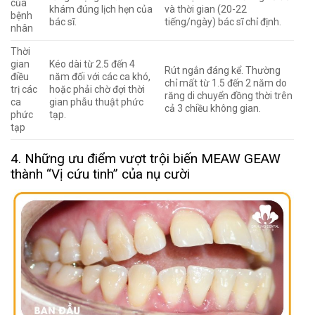
của
khám đúng lịch hẹn của
và thời gian (20-22
bệnh
bác sĩ.
tiếng/ngày) bác sĩ chỉ định.
nhân
Thời
gian
Kéo dài từ 2.5 đến 4
Rút ngắn đáng kể. Thường
điều
năm đối với các ca khó,
chỉ mất từ
1.5 đến 2 năm
do
trị các
hoặc phải chờ đợi thời
răng di chuyển đồng thời trên
ca
gian phẫu thuật phức
cả 3 chiều không gian.
phức
tạp.
tạp
4. Những ưu điểm vượt trội biến MEAW GEAW
thành “Vị cứu tinh” của nụ cười