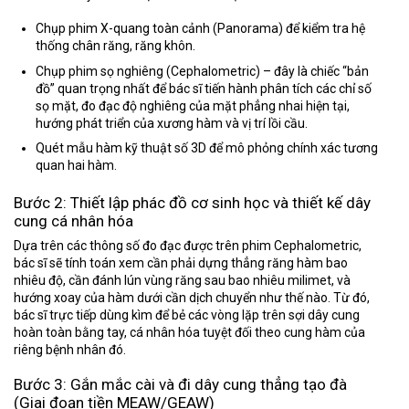
Chụp phim X-quang toàn cảnh (Panorama) để kiểm tra hệ
thống chân răng, răng khôn.
Chụp phim sọ nghiêng (Cephalometric) – đây là chiếc “bản
đồ” quan trọng nhất để bác sĩ tiến hành phân tích các chỉ số
sọ mặt, đo đạc độ nghiêng của mặt phẳng nhai hiện tại,
hướng phát triển của xương hàm và vị trí lồi cầu.
Quét mẫu hàm kỹ thuật số 3D để mô phỏng chính xác tương
quan hai hàm.
Bước 2: Thiết lập phác đồ cơ sinh học và thiết kế dây
cung cá nhân hóa
Dựa trên các thông số đo đạc được trên phim Cephalometric,
bác sĩ sẽ tính toán xem cần phải dựng thẳng răng hàm bao
nhiêu độ, cần đánh lún vùng răng sau bao nhiêu milimet, và
hướng xoay của hàm dưới cần dịch chuyển như thế nào. Từ đó,
bác sĩ trực tiếp dùng kìm để bẻ các vòng lặp trên sợi dây cung
hoàn toàn bằng tay, cá nhân hóa tuyệt đối theo cung hàm của
riêng bệnh nhân đó.
Bước 3: Gắn mắc cài và đi dây cung thẳng tạo đà
(Giai đoạn tiền MEAW/GEAW)