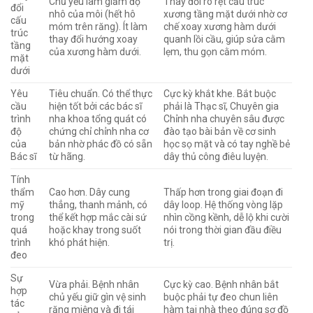
Chủ yếu làm giảm độ
Thay đổi rõ rệt cấu trúc
đổi
nhô của môi (hết hô
xương tầng mặt dưới nhờ cơ
cấu
móm trên răng). Ít làm
chế xoay xương hàm dưới
trúc
thay đổi hướng xoay
quanh lồi cầu, giúp sửa cằm
tầng
của xương hàm dưới.
lẹm, thu gọn cằm móm.
mặt
dưới
Yêu
Tiêu chuẩn. Có thể thực
Cực kỳ khắt khe.
Bắt buộc
cầu
hiện tốt bởi các bác sĩ
phải là Thạc sĩ, Chuyên gia
trình
nha khoa tổng quát có
Chỉnh nha chuyên sâu được
độ
chứng chỉ chỉnh nha cơ
đào tạo bài bản về cơ sinh
của
bản nhờ phác đồ có sẵn
học sọ mặt và có tay nghề bẻ
Bác sĩ
từ hãng.
dây thủ công điêu luyện.
Tính
thẩm
Cao hơn. Dây cung
Thấp hơn trong giai đoạn đi
mỹ
thẳng, thanh mảnh, có
dây loop. Hệ thống vòng lặp
trong
thể kết hợp mắc cài sứ
nhìn cồng kềnh, dễ lộ khi cười
quá
hoặc khay trong suốt
nói trong thời gian đầu điều
trình
khó phát hiện.
trị.
đeo
Sự
Vừa phải. Bệnh nhân
Cực kỳ cao.
Bệnh nhân bắt
hợp
chủ yếu giữ gìn vệ sinh
buộc phải tự đeo chun liên
tác
răng miệng và đi tái
hàm tại nhà theo đúng sơ đồ