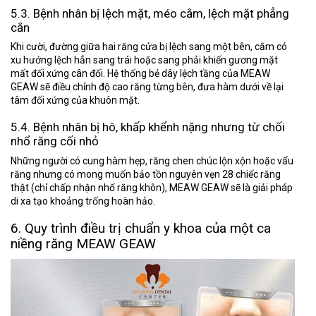
5.3. Bệnh nhân bị lệch mặt, méo cằm, lệch mặt phẳng
cắn
Khi cười, đường giữa hai răng cửa bị lệch sang một bên, cằm có
xu hướng lệch hẳn sang trái hoặc sang phải khiến gương mặt
mất đối xứng cân đối. Hệ thống bẻ dây lệch tầng của MEAW
GEAW sẽ điều chỉnh độ cao răng từng bên, đưa hàm dưới về lại
tâm đối xứng của khuôn mặt.
5.4. Bệnh nhân bị hô, khấp khểnh nặng nhưng từ chối
nhổ răng cối nhỏ
Những người có cung hàm hẹp, răng chen chúc lộn xộn hoặc vẩu
răng nhưng có mong muốn bảo tồn nguyên vẹn 28 chiếc răng
thật (chỉ chấp nhận nhổ răng khôn), MEAW GEAW sẽ là giải pháp
di xa tạo khoảng trống hoàn hảo.
6. Quy trình điều trị chuẩn y khoa của một ca
niềng răng MEAW GEAW