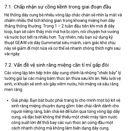
7.1. Chấp nhận sự cồng kềnh trong giai đoạn đầu
Hệ thống dây cung bẻ nhiều vòng lặp chắc chắn sẽ nhìn lạ mắt và
chiếm nhiều thể tích không gian trong khoang miệng hơn dây
thẳng thông thường. Trong 1 – 2 tuần đầu tiên khi mới đi dây
loop, bạn sẽ cảm thấy môi má hơi bị cộm, nói chuyện hơi vướng
và nước bọt tiết ra nhiều hơn. Tuy nhiên, nếu bạn sử dụng kỹ
thuật
GEAW với dây Gummetal siêu mảnh
, cảm giác khó chịu
này sẽ giảm đi một nửa và cơ thể sẽ nhanh chóng thích nghi sau
vài ngày.
7.2. Vấn đề vệ sinh răng miệng cần tỉ mỉ gấp đôi
Các vòng lặp liên tiếp trên dây cung chính là những “chiếc bẫy” lý
tưởng giữ lại các mảng bám thức ăn thừa sau khi ăn. Nếu lười vệ
sinh, vi khuẩn sẽ sinh sôi gây viêm nướu, hôi miệng và sâu răng
men răng.
Giải pháp:
Bạn bắt buộc phải trang bị cho mình một bộ kit vệ
sinh răng miệng chuyên dụng gồm: bàn chải rãnh dành cho
người niềng răng, bàn chải kẽ để luồn qua từng vòng lặp dây
cung, và đặc biệt không thể thiếu một chiếc
máy tăm nước
công suất lớn để thổi bay các vụn thức ăn cứng đầu một
cách nhanh chóng mà không làm biến dạng dây cung.