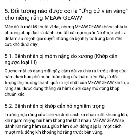
5. Đối tượng nào được coi là “Ứng cử viên vàng”
cho niềng răng MEAW GEAW?
Mặc dù là một kỹ thuật vĩ đại, nhưng MEAW GEAW không phải là
phương pháp đại trà dành cho tất cả mọi người. Nó được sinh ra
để làm sứ mệnh giải quyết những ca bệnh lý từ trung bình đến
cực khó dưới đây:
5.1. Bệnh nhân bị móm nặng do xương (Khớp cắn
ngược loại III)
Gương mặt có dạng mặt gãy, cằm dài và chìa ra trước, răng cửa
hàm dưới bao phủ hoàn toàn răng cửa hàm trên. Đây là đối
tượng thụ hưởng thành quả rõ rệt nhất của MEAW GEAW khi trục
răng sau được dựng thẳng và hàm dưới xoay mở đóng khớp
chuẩn xác.
5.2. Bệnh nhân bị khớp cắn hở nghiêm trọng
Trường hợp răng cửa trên và dưới cách xa nhau một khoảng lớn,
khi ngậm miệng hai hàm không thể khít nhau. MEAW GEAW sẽ
đánh lún răng hàm sau, giúp hàm dưới đóng sập lại một cách
mượt mà, đóng kín khoảng hở răng trước bền vững.