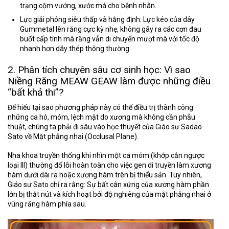
trạng cộm vướng, xước má cho bệnh nhân.
Lực giải phóng siêu thấp và hằng định:
Lực kéo của dây
Gummetal lên răng cực kỳ nhẹ, không gây ra các cơn đau
buốt cấp tính mà răng vẫn di chuyển mượt mà với tốc độ
nhanh hơn dây thép thông thường.
2. Phân tích chuyên sâu cơ sinh học: Vì sao
Niềng Răng MEAW GEAW làm được những điều
“bất khả thi”?
Để hiểu tại sao phương pháp này có thể điều trị thành công
những ca hô, móm, lệch mặt do xương mà không cần phẫu
thuật, chúng ta phải đi sâu vào học thuyết của Giáo sư Sadao
Sato về
Mặt phẳng nhai (Occlusal Plane)
.
Nha khoa truyền thống khi nhìn một ca móm (khớp cắn ngược
loại III) thường đổ lỗi hoàn toàn cho việc gen di truyền làm xương
hàm dưới dài ra hoặc xương hàm trên bị thiểu sản. Tuy nhiên,
Giáo sư Sato chỉ ra rằng: Sự bất cân xứng của xương hàm phần
lớn bị thắt nút và kích hoạt bởi
độ nghiêng của mặt phẳng nhai ở
vùng răng hàm phía sau
.