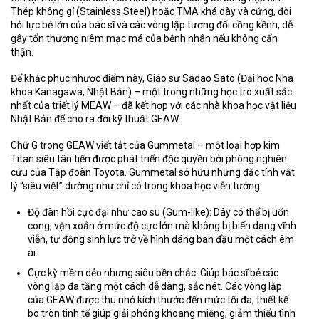
Thép không gỉ (Stainless Steel) hoặc TMA khá dày và cứng, đòi
hỏi lực bẻ lớn của bác sĩ và các vòng lặp tương đối cồng kềnh, dễ
gây tổn thương niêm mạc má của bệnh nhân nếu không cẩn
thận.
Để khắc phục nhược điểm này,
Giáo sư Sadao Sato
(Đại học Nha
khoa Kanagawa, Nhật Bản) – một trong những học trò xuất sắc
nhất của triết lý MEAW – đã kết hợp với các nhà khoa học vật liệu
Nhật Bản để cho ra đời kỹ thuật
GEAW
.
Chữ
G
trong GEAW viết tắt của
Gummetal
– một loại hợp kim
Titan siêu tân tiến được phát triển độc quyền bởi phòng nghiên
cứu của Tập đoàn Toyota. Gummetal sở hữu những đặc tính vật
lý “siêu việt” dường như chỉ có trong khoa học viễn tưởng:
Độ đàn hồi cực đại như cao su (Gum-like):
Dây có thể bị uốn
cong, vặn xoắn ở mức độ cực lớn mà không bị biến dạng vĩnh
viễn, tự động sinh lực trở về hình dáng ban đầu một cách êm
ái.
Cực kỳ mềm dẻo nhưng siêu bền chắc:
Giúp bác sĩ bẻ các
vòng lặp đa tầng một cách dễ dàng, sắc nét. Các vòng lặp
của GEAW được thu nhỏ kích thước đến mức tối đa, thiết kế
bo tròn tinh tế giúp giải phóng khoang miệng, giảm thiểu tình