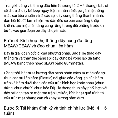
Trong khoảng vài tháng đầu tiên (thường từ 2 – 4 tháng), bác sĩ
sẽ chưa đi dây bẻ loop ngay. Bệnh nhân sẽ được gắn hệ thống
mắc cài tiêu chuẩn và đi các sợi dây cung thẳng thanh mảnh,
đàn hồi tốt để làm nhiệm vụ dàn đều cơ bản các răng khấp
khểnh, tạo một nền tảng cung răng tương đối phẳng trước khi
bước vào giai đoạn bẻ dây chuyên sâu.
Bước 4: Kích hoạt hệ thống dây cung đa tầng
MEAW/GEAW và đeo chun liên hàm
Đây là giai đoạn cốt lõi của phương pháp. Bác sĩ sẽ tháo dây
thẳng ra và thay thế bằng sợi dây cung bẻ vòng lặp đa tầng
(MEAW bằng thép hoặc GEAW bằng Gummetal).
Đồng thời, bác sĩ sẽ hướng dẫn bệnh nhân cách tự móc các sợi
thun cao su liên hàm (Elastic) nối giữa các vòng lặp của hàm
trên và hàm dưới theo các cấu trúc hình học khác nhau (chun
đứng, chun chữ X, chun kéo lùi). Hệ thống thun này phối hợp với
dây bẻ loop tạo ra một ma trận lực kéo, kích hoạt quá trình tái
cấu trúc mặt phẳng cắn và xoay xương hàm dưới.
Bước 5: Tái khám định kỳ và tinh chỉnh lực (Mỗi 4 – 6
tuần)