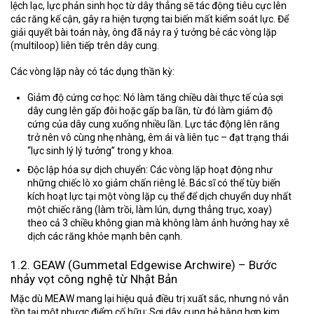
lệch lạc, lực phản sinh học từ dây thẳng sẽ tác động tiêu cực lên
các răng kế cận, gây ra hiện tượng tai biến mất kiểm soát lực. Để
giải quyết bài toán này, ông đã nảy ra ý tưởng bẻ các vòng lặp
(multiloop) liên tiếp trên dây cung.
Các vòng lặp này có tác dụng thần kỳ:
Giảm độ cứng cơ học:
Nó làm tăng chiều dài thực tế của sợi
dây cung lên gấp đôi hoặc gấp ba lần, từ đó làm giảm độ
cứng của dây cung xuống nhiều lần. Lực tác động lên răng
trở nên vô cùng nhẹ nhàng, êm ái và liên tục – đạt trạng thái
“lực sinh lý lý tưởng” trong y khoa.
Độc lập hóa sự dịch chuyển:
Các vòng lặp hoạt động như
những chiếc lò xo giảm chấn riêng lẻ. Bác sĩ có thể tùy biến
kích hoạt lực tại một vòng lặp cụ thể để dịch chuyển duy nhất
một chiếc răng (làm trồi, làm lún, dựng thẳng trục, xoay)
theo cả 3 chiều không gian mà không làm ảnh hưởng hay xê
dịch các răng khỏe mạnh bên cạnh.
1.2. GEAW (Gummetal Edgewise Archwire) – Bước
nhảy vọt công nghệ từ Nhật Bản
Mặc dù MEAW mang lại hiệu quả điều trị xuất sắc, nhưng nó vẫn
tồn tại một nhược điểm cố hữu: Sợi dây cung bẻ bằng hợp kim