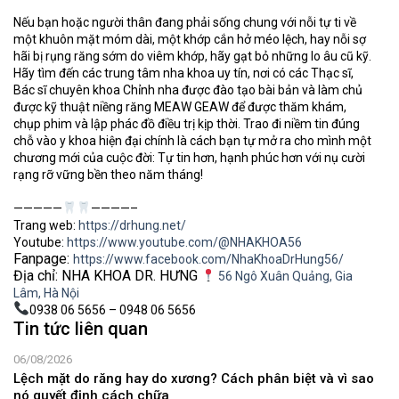
Nếu bạn hoặc người thân đang phải sống chung với nỗi tự ti về
một khuôn mặt móm dài, một khớp cắn hở méo lệch, hay nỗi sợ
hãi bị rụng răng sớm do viêm khớp, hãy gạt bỏ những lo âu cũ kỹ.
Hãy tìm đến các trung tâm nha khoa uy tín, nơi có các Thạc sĩ,
Bác sĩ chuyên khoa Chỉnh nha được đào tạo bài bản và làm chủ
được kỹ thuật niềng răng MEAW GEAW để được thăm khám,
chụp phim và lập phác đồ điều trị kịp thời. Trao đi niềm tin đúng
chỗ vào y khoa hiện đại chính là cách bạn tự mở ra cho mình một
chương mới của cuộc đời: Tự tin hơn, hạnh phúc hơn với nụ cười
rạng rỡ vững bền theo năm tháng!
—————
————–
Trang web:
https://drhung.net/
Youtube:
https://www.youtube.com/@NHAKHOA56
Fanpage:
https://www.facebook.com/NhaKhoaDrHung56/
Địa chỉ: NHA KHOA DR. HƯNG
56 Ngô Xuân Quảng, Gia
Lâm, Hà Nội
0938 06 5656 – 0948 06 5656
Tin tức liên quan
06/08/2026
Lệch mặt do răng hay do xương? Cách phân biệt và vì sao
nó quyết định cách chữa