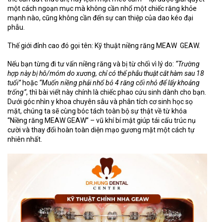
một cách ngoạn mục mà không cần nhổ một chiếc răng khỏe
mạnh nào, cũng không cần đến sự can thiệp của dao kéo đại
phẫu.
Thế giới đỉnh cao đó gọi tên:
Kỹ thuật niềng răng MEAW GEAW
.
Nếu bạn từng đi tư vấn niềng răng và bị từ chối vì lý do:
“Trường
hợp này bị hô/móm do xương, chỉ có thể phẫu thuật cắt hàm sau 18
tuổi”
hoặc
“Muốn niềng phải nhổ bỏ 4 răng cối nhỏ để lấy khoảng
trống”
, thì bài viết này chính là chiếc phao cứu sinh dành cho bạn.
Dưới góc nhìn y khoa chuyên sâu và phân tích cơ sinh học sọ
mặt, chúng ta sẽ cùng bóc tách toàn bộ sự thật về từ khóa
“Niềng răng MEAW GEAW”
– vũ khí bí mật giúp tái cấu trúc nụ
cười và thay đổi hoàn toàn diện mạo gương mặt một cách tự
nhiên nhất.