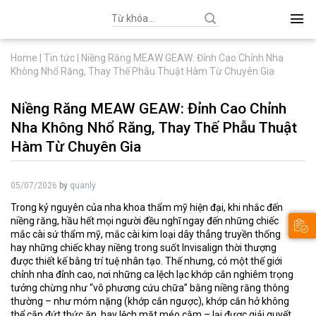
Search
for:
Home
|
Tin tức
|
Niềng Răng MEAW GEAW: Đỉnh Cao Chỉnh Nha
Không Nhổ Răng, Thay Thế Phẫu Thuật Hàm Từ Chuyên Gia
Niềng Răng MEAW GEAW: Đỉnh Cao Chỉnh
Nha Không Nhổ Răng, Thay Thế Phẫu Thuật
Hàm Từ Chuyên Gia
05/07/2026
by
quanly
Trong kỷ nguyên của nha khoa thẩm mỹ hiện đại, khi nhắc đến
niềng răng, hầu hết mọi người đều nghĩ ngay đến những chiếc
mắc cài sứ thẩm mỹ, mắc cài kim loại dây thẳng truyền thống
hay những chiếc khay niềng trong suốt Invisalign thời thượng
được thiết kế bằng trí tuệ nhân tạo. Thế nhưng, có một thế giới
chỉnh nha đỉnh cao, nơi những ca lệch lạc khớp cắn nghiêm trọng
tưởng chừng như “vô phương cứu chữa” bằng niềng răng thông
thường – như móm nặng (khớp cắn ngược), khớp cắn hở không
thể cắn đứt thức ăn, hay lệch mặt méo cằm – lại được giải quyết