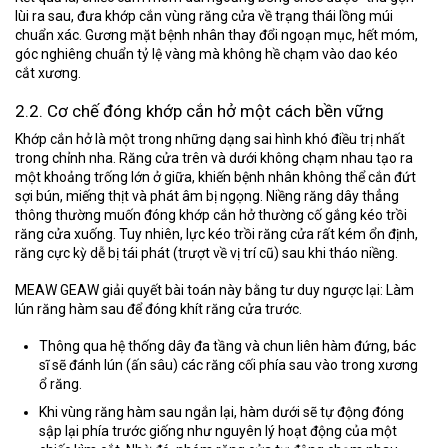
lùi ra sau, đưa khớp cắn vùng răng cửa về trạng thái lồng múi
chuẩn xác. Gương mặt bệnh nhân thay đổi ngoạn mục, hết móm,
góc nghiêng chuẩn tỷ lệ vàng mà không hề chạm vào dao kéo
cắt xương.
2.2. Cơ chế đóng khớp cắn hở một cách bền vững
Khớp cắn hở là một trong những dạng sai hình khó điều trị nhất
trong chỉnh nha. Răng cửa trên và dưới không chạm nhau tạo ra
một khoảng trống lớn ở giữa, khiến bệnh nhân không thể cắn đứt
sợi bún, miếng thịt và phát âm bị ngọng. Niềng răng dây thẳng
thông thường muốn đóng khớp cắn hở thường cố gắng kéo trồi
răng cửa xuống. Tuy nhiên, lực kéo trồi răng cửa rất kém ổn định,
răng cực kỳ dễ bị tái phát (trượt về vị trí cũ) sau khi tháo niềng.
MEAW GEAW giải quyết bài toán này bằng tư duy ngược lại:
Làm
lún răng hàm sau để đóng khít răng cửa trước
.
Thông qua hệ thống dây đa tầng và chun liên hàm đứng, bác
sĩ sẽ đánh lún (ấn sâu) các răng cối phía sau vào trong xương
ổ răng.
Khi vùng răng hàm sau ngắn lại, hàm dưới sẽ tự động đóng
sập lại phía trước giống như nguyên lý hoạt động của một