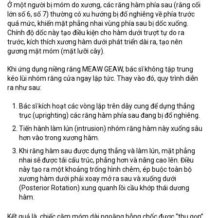
Ở một người bị móm do xương, các răng hàm phía sau (răng cối
lớn số 6, số 7) thường có xu hướng bị đổ nghiêng về phía trước
quá mức, khiến mặt phẳng nhai vùng phía sau bị dốc xuống.
Chính độ dốc này tạo điều kiện cho hàm dưới trượt tự do ra
trước, kích thích xương hàm dưới phát triển dài ra, tạo nên
gương mặt móm (mặt lưỡi cày).
Khi ứng dụng niềng răng MEAW GEAW, bác sĩ không tập trung
kéo lùi nhóm răng cửa ngay lập tức. Thay vào đó, quy trình diễn
ra như sau:
Bác sĩ kích hoạt các vòng lặp trên dây cung để
dựng thẳng
trục (uprighting)
các răng hàm phía sau đang bị đổ nghiêng.
Tiến hành
làm lún (intrusion)
nhóm răng hàm này xuống sâu
hơn vào trong xương hàm.
Khi răng hàm sau được dựng thẳng và làm lún, mặt phẳng
nhai sẽ được tái cấu trúc, phẳng hơn và nâng cao lên. Điều
này tạo ra một khoảng trống hình chêm, ép buộc toàn bộ
xương hàm dưới phải
xoay mở ra sau và xuống dưới
(Posterior Rotation)
xung quanh lồi cầu khớp thái dương
hàm.
Kết quả là, chiếc cằm móm dài ngoằng bỗng chốc được “thu gọn”