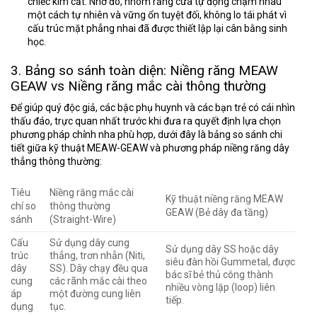
chiếc kìm cắt. Nhờ đó, nhóm răng cửa tự động chạm nhau
một cách tự nhiên và vững ổn tuyệt đối, không lo tái phát vì
cấu trúc mặt phẳng nhai đã được thiết lập lại cân bằng sinh
học.
3. Bảng so sánh toàn diện: Niềng răng MEAW
GEAW vs Niềng răng mắc cài thông thường
Để giúp quý độc giả, các bậc phụ huynh và các bạn trẻ có cái nhìn
thấu đáo, trực quan nhất trước khi đưa ra quyết định lựa chọn
phương pháp chỉnh nha phù hợp, dưới đây là bảng so sánh chi
tiết giữa kỹ thuật MEAW-GEAW và phương pháp niềng răng dây
thẳng thông thường:
Tiêu
Niềng răng mắc cài
Kỹ thuật niềng răng MEAW
chí so
thông thường
GEAW (Bẻ dây đa tầng)
sánh
(Straight-Wire)
Cấu
Sử dụng dây cung
Sử dụng dây SS hoặc dây
trúc
thẳng, trơn nhẵn (Niti,
siêu đàn hồi Gummetal, được
dây
SS). Dây chạy đều qua
bác sĩ bẻ thủ công thành
cung
các rãnh mắc cài theo
nhiều vòng lặp (loop) liên
áp
một đường cung liên
tiếp.
dụng
tục.