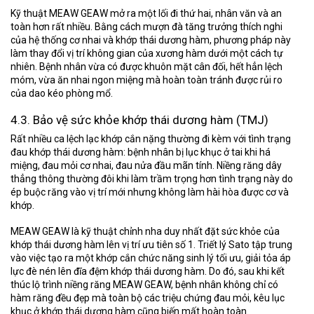
Kỹ thuật MEAW GEAW mở ra một lối đi thứ hai, nhân văn và an
toàn hơn rất nhiều. Bằng cách mượn đà tăng trưởng thích nghi
của hệ thống cơ nhai và khớp thái dương hàm, phương pháp này
làm thay đổi vị trí không gian của xương hàm dưới một cách tự
nhiên. Bệnh nhân vừa có được khuôn mặt cân đối, hết hẳn lệch
móm, vừa ăn nhai ngon miệng mà hoàn toàn tránh được rủi ro
của dao kéo phòng mổ.
4.3. Bảo vệ sức khỏe khớp thái dương hàm (TMJ)
Rất nhiều ca lệch lạc khớp cắn nặng thường đi kèm với tình trạng
đau khớp thái dương hàm: bệnh nhân bị lục khục ở tai khi há
miệng, đau mỏi cơ nhai, đau nửa đầu mãn tính. Niềng răng dây
thẳng thông thường đôi khi làm trầm trọng hơn tình trạng này do
ép buộc răng vào vị trí mới nhưng không làm hài hòa được cơ và
khớp.
MEAW GEAW là kỹ thuật chỉnh nha duy nhất đặt
sức khỏe của
khớp thái dương hàm lên vị trí ưu tiên số 1
. Triết lý Sato tập trung
vào việc tạo ra một khớp cắn chức năng sinh lý tối ưu, giải tỏa áp
lực đè nén lên đĩa đệm khớp thái dương hàm. Do đó, sau khi kết
thúc lộ trình niềng răng MEAW GEAW, bệnh nhân không chỉ có
hàm răng đều đẹp mà toàn bộ các triệu chứng đau mỏi, kêu lục
khục ở khớp thái dương hàm cũng biến mất hoàn toàn.