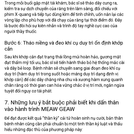
Trong mỗi buổi gặp mặt tái khám, bác sĩ sẽ tháo dây cung ra,
kiểm tra sự dịch chuyển của răng trên lâm sàng, đối chiếu với
phim X-quang và tiếp tục dùng kìm để tinh chỉnh, uốn nắn lại các
vòng lặp cho phù hợp với đà chạy của răng tại thời điểm đó. Đây
là bước đòi hỏi sự kiên nhẫn và trình độ tay nghề cực cao của
người thầy thuốc.
Bước 6: Tháo niềng và đeo khí cụ duy trì ổn định khớp
cắn
Sau khi khớp cắn đạt trạng thái lồng múi hoàn hảo, gương mặt
đạt thẩm mỹ tối ưu, bác sĩ sẽ tiến hành tháo bỏ hệ thống mắc cài
và dây bẻ loop. Bệnh nhân sẽ chuyển sang giai đoạn đeo khí cụ
duy trì (hàm duy trì trong suốt hoặc máng duy trì dạng định vị
khớp cắn) để các dây chằng nha chu và xương hàm xung quanh
chân răng có thời gian can hóa vững chắc ở vị trí mới, ngăn ngừa
tuyệt đối nguy cơ tái phát.
7. Những lưu ý bắt buộc phải biết khi dấn thân
vào hành trình MEAW GEAW
Để đạt được kết quả “thần kỳ” cải tử hoàn sinh nụ cười, bản thân
bệnh nhân cũng cần phải chuẩn bị một tinh thần kỷ luật và thấu
hiểu những đặc thù của phương pháp này: