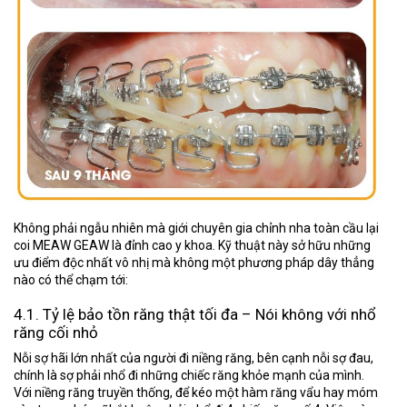
Không phải ngẫu nhiên mà giới chuyên gia chỉnh nha toàn cầu lại
coi MEAW GEAW là đỉnh cao y khoa. Kỹ thuật này sở hữu những
ưu điểm độc nhất vô nhị mà không một phương pháp dây thẳng
nào có thể chạm tới:
4.1. Tỷ lệ bảo tồn răng thật tối đa – Nói không với nhổ
răng cối nhỏ
Nỗi sợ hãi lớn nhất của người đi niềng răng, bên cạnh nỗi sợ đau,
chính là sợ phải nhổ đi những chiếc răng khỏe mạnh của mình.
Với niềng răng truyền thống, để kéo một hàm răng vẩu hay móm