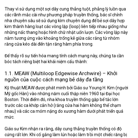
Thay vì sử dụng một sợi dây cung thẳng tuột, phẳng lỳ luồn qua
các rãnh mắc cài như phương pháp truyền thống, bác sĩ chỉnh
nha chuyên sâu sẽ sử dụng kìm chuyên dụng để bẻ sợi dây hợp
kim thành hàng loạt các vòng lặp (loop) liên tiếp nhau giống như
những nấc thang hoặc hình chữ nhật uốn lượn. Các vòng lặp này
nằm tương ứng vào khoảng trống kẽ giữa các răng từ nhóm
răng cửa kéo dài đến tận răng hàm phía trong.
Để thấy rõ sự tiến hóa mang tính cách mạng này, chúng ta cần
bóc tách riêng biệt hai khái niệm cấu thành:
1.1. MEAW (Multiloop Edgewise Archwire) – Khởi
nguồn của cuộc cách mạng bẻ dây đa tầng
Kỹ thuật MEAW được phát minh bởi
Giáo sư Young H. Kim
(người
Mỹ gốc Hàn) vào những năm cuối thập niên 1960 tại Đại học
Boston. Thời điểm đó, nha khoa truyền thống gặp bế tắc lớn
trước các ca khớp cắn hở (răng cửa hai hàm không thể chạm
nhau) và các ca móm nặng do xương hàm dưới phát triển quá
mức.
Giáo sư Kim nhận ra rằng, dây cung thẳng truyền thống có độ
cứng rất lớn. Khi cố gắng làm lún hoặc làm trồi một chiếc răng bị