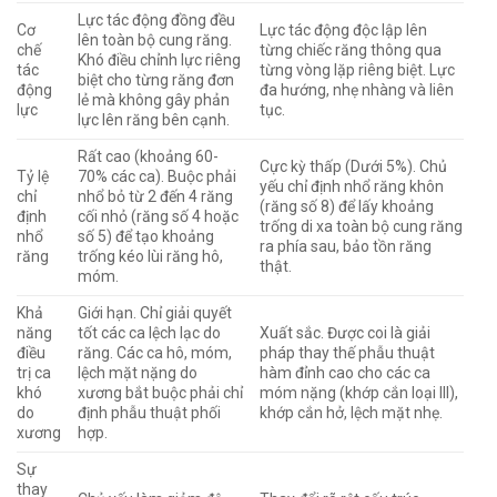
Lực tác động đồng đều
Cơ
Lực tác động độc lập lên
lên toàn bộ cung răng.
chế
từng chiếc răng thông qua
Khó điều chỉnh lực riêng
tác
từng vòng lặp riêng biệt. Lực
biệt cho từng răng đơn
động
đa hướng, nhẹ nhàng và liên
lẻ mà không gây phản
lực
tục.
lực lên răng bên cạnh.
Rất cao (khoảng 60-
Cực kỳ thấp (Dưới 5%).
Chủ
Tỷ lệ
70% các ca).
Buộc phải
yếu chỉ định nhổ răng khôn
chỉ
nhổ bỏ từ 2 đến 4 răng
(răng số 8) để lấy khoảng
định
cối nhỏ (răng số 4 hoặc
trống di xa toàn bộ cung răng
nhổ
số 5) để tạo khoảng
ra phía sau, bảo tồn răng
răng
trống kéo lùi răng hô,
thật.
móm.
Khả
Giới hạn. Chỉ giải quyết
năng
tốt các ca lệch lạc do
Xuất sắc.
Được coi là giải
điều
răng. Các ca hô, móm,
pháp thay thế phẫu thuật
trị ca
lệch mặt nặng do
hàm đỉnh cao cho các ca
khó
xương bắt buộc phải chỉ
móm nặng (khớp cắn loại III),
do
định phẫu thuật phối
khớp cắn hở, lệch mặt nhẹ.
xương
hợp.
Sự
thay