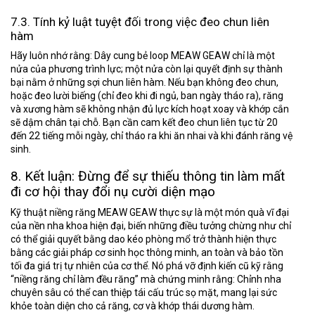
7.3. Tính kỷ luật tuyệt đối trong việc đeo chun liên
hàm
Hãy luôn nhớ rằng: Dây cung bẻ loop MEAW GEAW chỉ là một
nửa của phương trình lực; một nửa còn lại quyết định sự thành
bại nằm ở
những sợi chun liên hàm
. Nếu bạn không đeo chun,
hoặc đeo lười biếng (chỉ đeo khi đi ngủ, ban ngày tháo ra), răng
và xương hàm sẽ không nhận đủ lực kích hoạt xoay và khớp cắn
sẽ dậm chân tại chỗ. Bạn cần cam kết đeo chun liên tục từ
20
đến 22 tiếng mỗi ngày
, chỉ tháo ra khi ăn nhai và khi đánh răng vệ
sinh.
8. Kết luận: Đừng để sự thiếu thông tin làm mất
đi cơ hội thay đổi nụ cười diện mạo
Kỹ thuật niềng răng MEAW GEAW thực sự là một món quà vĩ đại
của nền nha khoa hiện đại, biến những điều tưởng chừng như chỉ
có thể giải quyết bằng dao kéo phòng mổ trở thành hiện thực
bằng các giải pháp cơ sinh học thông minh, an toàn và bảo tồn
tối đa giá trị tự nhiên của cơ thể. Nó phá vỡ định kiến cũ kỹ rằng
“niềng răng chỉ làm đều răng” mà chứng minh rằng: Chỉnh nha
chuyên sâu có thể can thiệp tái cấu trúc sọ mặt, mang lại sức
khỏe toàn diện cho cả răng, cơ và khớp thái dương hàm.