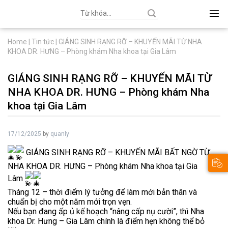
Search
for:
Home
|
Tin tức
|
GIÁNG SINH RẠNG RỠ – KHUYẾN MÃI TỪ NHA
KHOA DR. HƯNG – Phòng khám Nha khoa tại Gia Lâm
GIÁNG SINH RẠNG RỠ – KHUYẾN MÃI TỪ
NHA KHOA DR. HƯNG – Phòng khám Nha
khoa tại Gia Lâm
17/12/2025
by
quanly
GIÁNG SINH RẠNG RỠ – KHUYẾN MÃI BẤT NGỜ TỪ
NHA KHOA DR. HƯNG – Phòng khám Nha khoa tại Gia
Lâm
Tháng 12 – thời điểm lý tưởng để làm mới bản thân và
chuẩn bị cho một năm mới trọn vẹn.
Nếu bạn đang ấp ủ kế hoạch “nâng cấp nụ cười”, thì Nha
khoa Dr. Hưng – Gia Lâm chính là điểm hẹn không thể bỏ