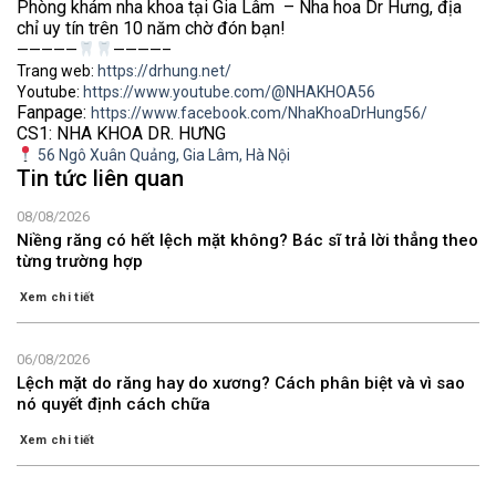
Phòng khám nha khoa tại Gia Lâm – Nha hoa Dr Hưng, địa
chỉ uy tín trên 10 năm chờ đón bạn!
—————
————–
Trang web:
https://drhung.net/
Youtube:
https://www.youtube.com/@NHAKHOA56
Fanpage:
https://www.facebook.com/NhaKhoaDrHung56/
CS1: NHA KHOA DR. HƯNG
56 Ngô Xuân Quảng, Gia Lâm, Hà Nội
Tin tức liên quan
08/08/2026
Niềng răng có hết lệch mặt không? Bác sĩ trả lời thẳng theo
từng trường hợp
Xem chi tiết
06/08/2026
Lệch mặt do răng hay do xương? Cách phân biệt và vì sao
nó quyết định cách chữa
Xem chi tiết