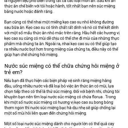
là nguyên liệu phổ biến trong tất cả các loại món ăn. Sau khi ăn
thức ăn chế biến với tỏi hoặc hành, tốt nhất bạn nên súc miệng
bằng nước hoặc đánh răng.
Bạn cũng có thể nhai một miếng kẹo cao su nhỏ không đường
sau bữa ăn. Kẹo cao su có tính chất rất dính và nó có thể kết dính
với một số mẩu thức ăn nhỏ mắc trên răng. Hầu hết các hương vị
kẹo cao su cũng có mùi dễ chịu có thể che đi mùi của những thực
phẩm mà chúng ta ăn. Ngoài ra, nhai kẹo cao su có thể giúp tạo
ra nhiều nước bọt hơn trong miệng của chúng ta, điều này có thể
giúp hạn chế chứng hôi miệng.
Nước súc miệng có thể chữa chứng hôi miệng ở
trẻ em?
Nếu bạn đã thực hiện các biện pháp vệ sinh răng miệng hàng
đầu, uống nhiều nước và đã loại bỏ việc ăn thức ăn có mùi, lựa
chọn tiếp theo có thể là thử súc miệng. Đối với bệnh nhi, chúng tôi
khuyên bạn nên tìm loại nước súc miệng có chứa florua . Trong
khi một số nước súc miệng có hương vị kẹo cao su bong bóng
thơm ngon thì nước súc miệng bạc hà dịu nhẹ sẽ giúp chống lại
một số mùi hôi liên quan đến chứng hôi miệng.
Một số loại nước súc miệng dành cho người lớn có thể quá cay