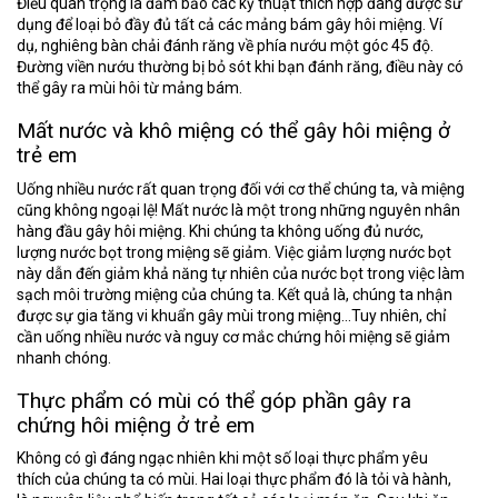
Điều quan trọng là đảm bảo các kỹ thuật thích hợp đang được sử
dụng để loại bỏ đầy đủ tất cả các mảng bám gây hôi miệng. Ví
dụ, nghiêng bàn chải đánh răng về phía nướu một góc 45 độ.
Đường viền nướu thường bị bỏ sót khi bạn đánh răng, điều này có
thể gây ra mùi hôi từ mảng bám.
Mất nước và khô miệng có thể gây hôi miệng ở
trẻ em
Uống nhiều nước rất quan trọng đối với cơ thể chúng ta, và miệng
cũng không ngoại lệ! Mất nước là một trong những nguyên nhân
hàng đầu gây hôi miệng. Khi chúng ta không uống đủ nước,
lượng nước bọt trong miệng sẽ giảm. Việc giảm lượng nước bọt
này dẫn đến giảm khả năng tự nhiên của nước bọt trong việc làm
sạch môi trường miệng của chúng ta. Kết quả là, chúng ta nhận
được sự gia tăng vi khuẩn gây mùi trong miệng…Tuy nhiên, chỉ
cần uống nhiều nước và nguy cơ mắc chứng hôi miệng sẽ giảm
nhanh chóng.
Thực phẩm có mùi có thể góp phần gây ra
chứng hôi miệng ở trẻ em
Không có gì đáng ngạc nhiên khi một số loại thực phẩm yêu
thích của chúng ta có mùi. Hai loại thực phẩm đó là tỏi và hành,