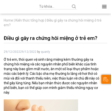
Search
for:
Home
|
Kiến thức tổng hợp
|
Điều gì gây ra chứng hôi miệng ở trẻ
em?
Điều gì gây ra chứng hôi miệng ở trẻ em?
29/12/2022
29/12/2022
by
quanly
Ở trẻ em, thói quen vệ sinh răng miệng kém thường gây ra
chứng hôi miệng và các nguyên nhân phổ biến khác của tình
trạng này bao gồm mất nước, ăn một số loại thực phẩm hoặc
mắc các bệnh lý. Các bậc cha mẹ thường lo lắng về hơi thở có
mùi và đối với thanh thiếu niên, việc thảo luận về chủ đề này có
thể gây lúng túng. Nếu bạn nhận thức được các nguyên nhân
phổ biến, bạn có thể giúp con mình giảm thiểu những nguy cơ
này.