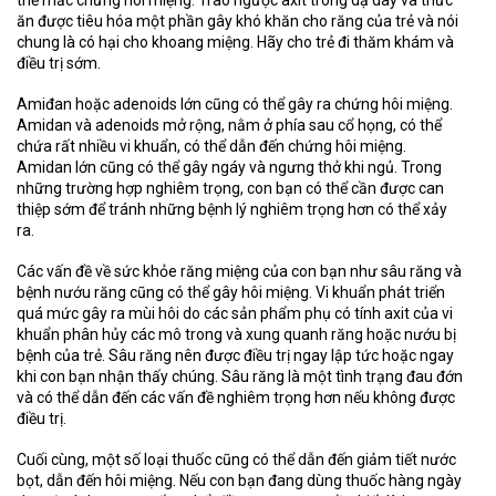
ăn được tiêu hóa một phần gây khó khăn cho răng của trẻ và nói
chung là có hại cho khoang miệng. Hãy cho trẻ đi thăm khám và
điều trị sớm.
Amiđan hoặc adenoids lớn cũng có thể gây ra chứng hôi miệng.
Amidan và adenoids mở rộng, nằm ở phía sau cổ họng, có thể
chứa rất nhiều vi khuẩn, có thể dẫn đến chứng hôi miệng.
Amidan lớn cũng có thể gây ngáy và ngưng thở khi ngủ. Trong
những trường hợp nghiêm trọng, con bạn có thể cần được can
thiệp sớm để tránh những bệnh lý nghiêm trọng hơn có thể xảy
ra.
Các vấn đề về sức khỏe răng miệng của con bạn như sâu răng và
bệnh nướu răng cũng có thể gây hôi miệng. Vi khuẩn phát triển
quá mức gây ra mùi hôi do các sản phẩm phụ có tính axit của vi
khuẩn phân hủy các mô trong và xung quanh răng hoặc nướu bị
bệnh của trẻ. Sâu răng nên được điều trị ngay lập tức hoặc ngay
khi con bạn nhận thấy chúng. Sâu răng là một tình trạng đau đớn
và có thể dẫn đến các vấn đề nghiêm trọng hơn nếu không được
điều trị.
Cuối cùng, một số loại thuốc cũng có thể dẫn đến giảm tiết nước
bọt, dẫn đến hôi miệng. Nếu con bạn đang dùng thuốc hàng ngày